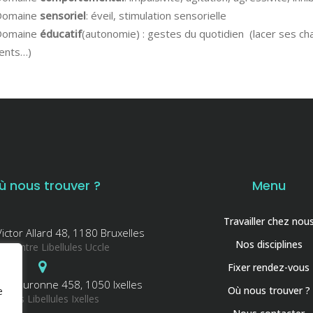
Domaine
sensoriel
: éveil, stimulation sensorielle
Domaine
éducatif
(autonomie) : gestes du quotidien (lacer ses ch
ments…)
ù nous trouver ?
Menu
Travailler chez nou
ictor Allard 48, 1180 Bruxelles
Nos disciplines
Centre Libellules Uccle
Fixer rendez-vous
la couronne 458, 1050 Ixelles
Où nous trouver ?
e
ntres Libellules Ixelles