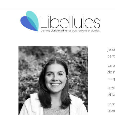
Je s
cert
La p
de 
ce q
J’ut
et l
J’ac
bien