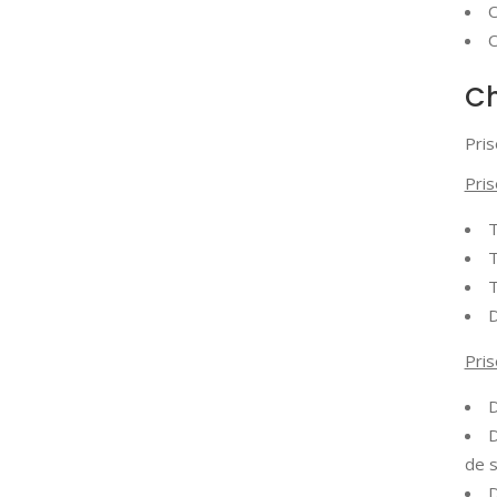
O
O
Ch
Pri
Pri
T
T
T
D
Pris
de s