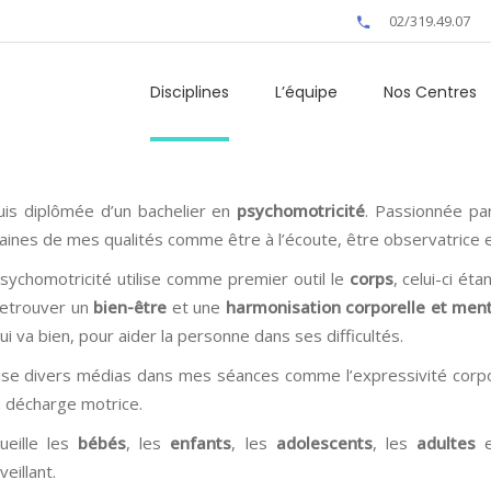
02/319.49.07
Disciplines
L’équipe
Nos Centres
uis diplômée d’un bachelier en
psychomotricité
. Passionnée par
aines de mes qualités comme être à l’écoute, être observatrice e
sychomotricité utilise comme premier outil le
corps
, celui-ci ét
retrouver un
bien-être
et une
harmonisation corporelle et men
ui va bien, pour aider la personne dans ses difficultés.
ilise divers médias dans mes séances comme l’expressivité corpore
a décharge motrice.
cueille les
bébés
, les
enfants
, les
adolescents
, les
adultes
e
veillant.