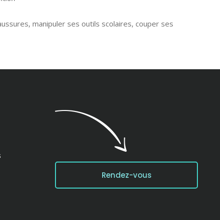
aussures, manipuler ses outils scolaires, couper ses
s
Rendez-vous