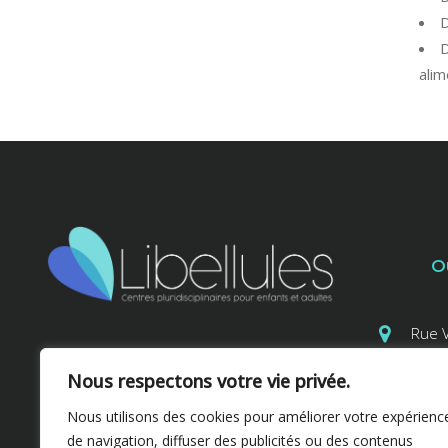
ali
O
Rue V
Logopédie | Neuropsychologie |
Nous respectons votre vie privée.
Psychologie | Psychomotricité |
Avenue de 
Graphothérapie | Préparation à la
Nous utilisons des cookies pour améliorer votre expérienc
Ce
de navigation, diffuser des publicités ou des contenus
naissance | Kinésithérapie | Diététique