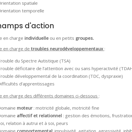
rientation spatiale
rientation temporelle
amps d'action
se en charge
individuelle
ou en petits
groupes.
se en charge de
troubles neurodéveloppementaux
:
rouble du Spectre Autistique (TSA)
rouble déficitaire de l’attention avec ou sans hyperactivité (TDA
rouble développemental de la coordination (TDC, dyspraxie)
ifficultés d’apprentissages
e en charge des différents domaines ci-dessous
:
Domaine
moteur
: motricité globale, motricité fine
Domaine
affectif et relationnel
: gestion des émotions, frustratio
oi, relation à autrui et à soi, peurs
Domaine
comportemental
: impulsivité, agitation, agressivité, inhib