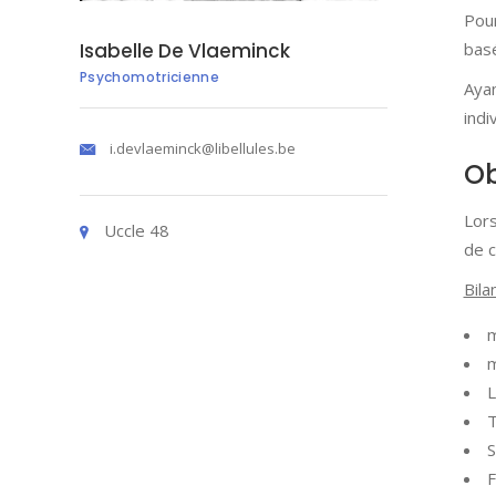
Pou
Isabelle De Vlaeminck
basé
Psychomotricienne
Aya
indi
i.devlaeminck@libellules.be
Ob
Lors
Uccle 48
de c
Bila
m
m
L
S
F