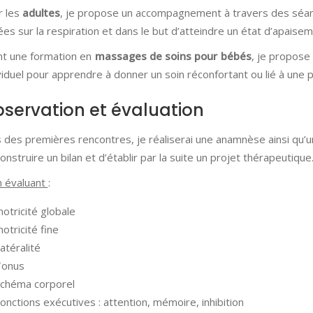
r les
adultes
, je propose un accompagnement à travers des sé
es sur la respiration et dans le but d’atteindre un état d’apaise
nt une formation en
massages de soins
pour bébés
, je propos
viduel pour apprendre à donner un soin réconfortant ou lié à un
servation et évaluation
 des premières rencontres, je réaliserai une anamnèse ainsi qu’
onstruire un bilan et d’établir par la suite un projet thérapeutique
n évaluant
:
otricité globale
otricité fine
atéralité
Tonus
chéma corporel
onctions exécutives : attention, mémoire, inhibition