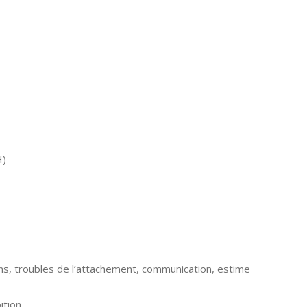
H)
ns, troubles de l’attachement, communication, estime
ition