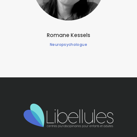
Romane Kessels
Neuropsychologue