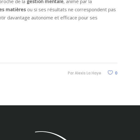
pproche de la
gestion mentale
, animé par la
es matières
ou si ses résultats ne correspondent pas
sentir davantage autonome et efficace pour ses
Par
Alexis La Haye
0